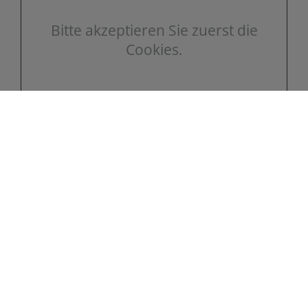
Bitte akzeptieren Sie zuerst die
Cookies.
Kontakt
Herrmann Heizung & Sanitär
Lindenallee 23
01814 Bad Schandau