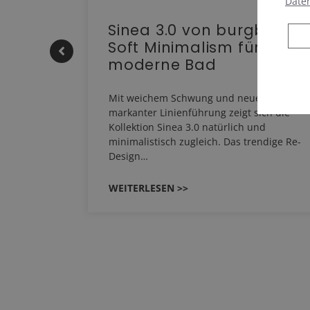
Date
e |
Sinea 3.0 von burgbad:
Soft Minimalism für das
moderne Bad
HERM NEO
Mit weichem Schwung und neuer,
em
markanter Linienführung zeigt sich die
EHAU
Kollektion Sinea 3.0 natürlich und
…
minimalistisch zugleich. Das trendige Re-
Design…
WEITERLESEN >>