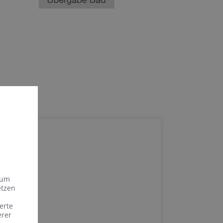
 um
etzen
erte
erer