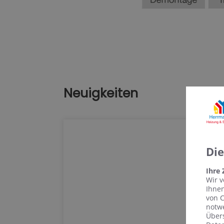
Neuigkeiten
Di
Ihre
Wir v
Ihnen
von C
notwe
Übers