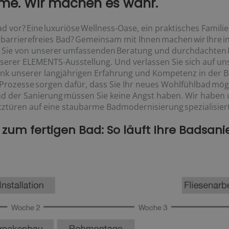
ume. Wir machen es wahr.
ad vor? Eine luxuriöse Wellness-Oase, ein praktisches Famili
barrierefreies Bad? Gemeinsam mit Ihnen machen wir Ihre i
en Sie von unserer umfassenden Beratung und durchdachten 
unserer ELEMENTS-Ausstellung. Und verlassen Sie sich auf u
nk unserer langjährigen Erfahrung und Kompetenz in der B
Prozesse sorgen dafür, dass Sie Ihr neues Wohlfühlbad mög
 der Sanierung müssen Sie keine Angst haben. Wir haben 
türen auf eine staubarme Badmodernisierung spezialisiert
um fertigen Bad: So läuft Ihre Badsanie