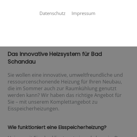
Datenschutz
Impressum
Ihre Eisspeicherheizung von
Herrmann Heizung & Sanitär
Das innovative Heizsystem für Bad
Schandau
Sie wollen eine innovative, umweltfreundliche und
ressourcenschonende Heizung für Ihren Neubau,
die im Sommer auch zur Raumkühlung genutzt
werden kann? Wir haben das richtige Angebot für
Sie – mit unserem Komplettangebot zu
Eisspeicherheizungen.
Wie funktioniert eine Eisspeicherheizung?