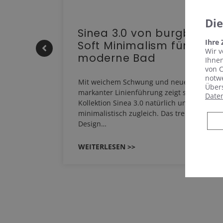
Di
e |
Sinea 3.0 von burgbad:
Ihre
Soft Minimalism für das
Wir v
moderne Bad
Ihnen
von C
notwe
HERM NEO
Mit weichem Schwung und neuer,
Übers
em
markanter Linienführung zeigt sich die
Date
EHAU
Kollektion Sinea 3.0 natürlich und
…
minimalistisch zugleich. Das trendige Re-
Design…
WEITERLESEN >>