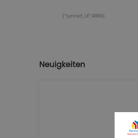
{"synced_id":4886}
Neuigkeiten