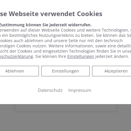
ese Webseite verwendet Cookies
KEUCO PHÖNIX –
 Zustimmung können Sie jederzeit widerrufen.
Spiegelschrank punktet
erwenden auf dieser Webseite Cookies und weitere Technologien,
mit reduziertem Design
 ein bestmögliches Nutzungserlebnis zu bieten. Sie können das S
und benutzerfreundlicher
ookies auch ablehnen und unsere Seite nur mit den technisch
ndigen Cookies nutzen. Weitere Informationen, sowie eine detailli
Bedienung
icht der Cookies und eingesetzten Technologien finden Sie in uns
nschutzerklärung
. Sie können Ihre
Einstellungen
jederzeit ändern.
Spiegelschrank punktet mit reduziertem
Design und benutzerfreundlicher
Ablehnen
Ablehnen
Einstellungen
Akzeptieren
Bedienung Schlicht, schön und mit vielen
praktischen Features – das zeichnet
Phönix aus.…
Datenschutz
Impressum
WEITERLESEN >>