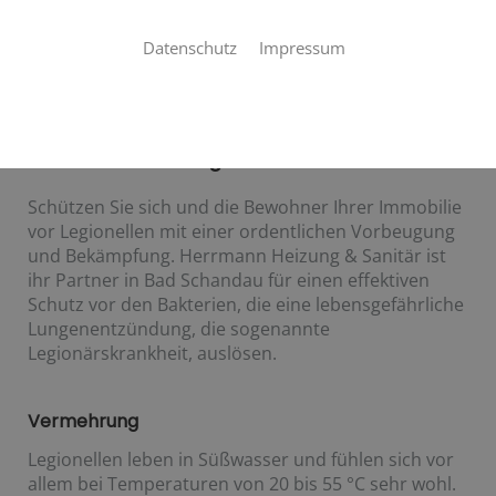
Datenschutz
Impressum
Legionellen im Trinkwasser
Der Krankheitserreger im Wasserhahn
Schützen Sie sich und die Bewohner Ihrer Immobilie
vor Legionellen mit einer ordentlichen Vorbeugung
und Bekämpfung. Herrmann Heizung & Sanitär ist
ihr Partner in Bad Schandau für einen effektiven
Schutz vor den Bakterien, die eine lebensgefährliche
Lungenentzündung, die sogenannte
Legionärskrankheit, auslösen.
Vermehrung
Legionellen leben in Süßwasser und fühlen sich vor
allem bei Temperaturen von 20 bis 55 °C sehr wohl.