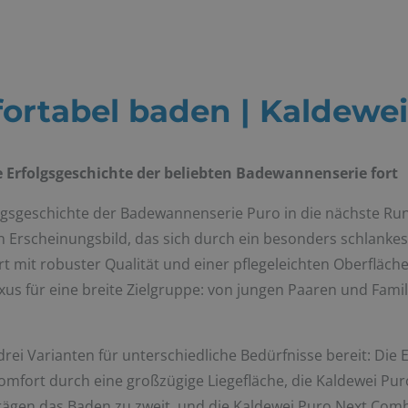
ortabel baden | Kaldewei
e Erfolgsgeschichte der beliebten Badewannenserie fort
folgsgeschichte der Badewannenserie Puro in die nächste Ru
 Erscheinungsbild, das sich durch ein besonders schlank
rt mit robuster Qualität und einer pflegeleichten Oberfläch
xus für eine breite Zielgruppe: von jungen Paaren und Famil
 drei Varianten für unterschiedliche Bedürfnisse bereit: Di
komfort durch eine großzügige Liegefläche, die Kaldewei P
ägen das Baden zu zweit, und die Kaldewei Puro Next Combi