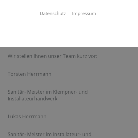
Datenschutz
Impressum
Unser kompetentes Team
Wir stellen Ihnen unser Team kurz vor:
Torsten Herrmann
Sanitär- Meister im Klempner- und
Installateurhandwerk
Lukas Herrmann
Sanitär- Meister im Installateur- und